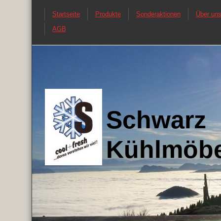
Startseite
Produkte
Sonderaktionen
Über un
AGB
Schwarz
Kühlmöbel