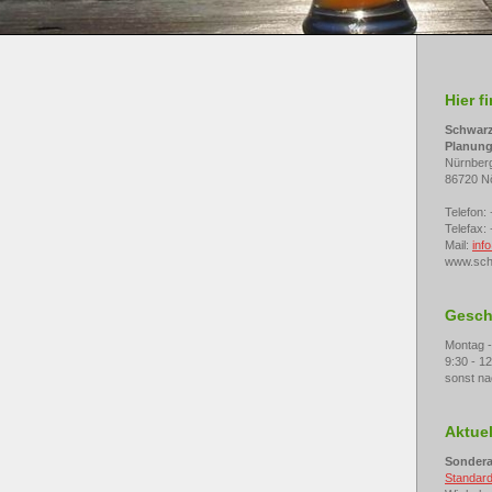
Hier f
Schwarz
Planung
Nürnberg
86720 Nö
Telefon:
Telefax:
Mail:
inf
www.sc
Gesch
Montag 
9:30 - 1
sonst na
Aktuel
Sondera
Standar