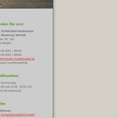
inden Sie uns:
 Kühlmöbel-Isoliertüren
-Beratung-Vertrieb
er Str. 18a
rdlingen
 +49 9081 / 88000
 +49 9081 / 88566
o@schwarz-kuehlmoebel.de
hwarz-kuehlmoebel.de
äftszeiten:
- Donnerstag
2:00 und 14:00
- 16:00 Uhr
ch Vereinbarung!
les
ktionen
d-Schanktischabdeckungen